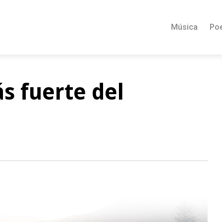
Música
Po
ás fuerte del