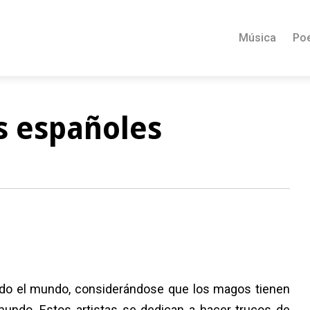
Música
Po
s españoles
odo el mundo, considerándose que los magos tienen
undo. Estos artistas se dedican a hacer trucos de