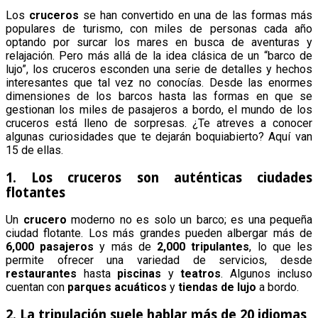
Los
cruceros
se han convertido en una de las formas más
populares de turismo, con miles de personas cada año
optando por surcar los mares en busca de aventuras y
relajación. Pero más allá de la idea clásica de un “barco de
lujo”, los cruceros esconden una serie de detalles y hechos
interesantes que tal vez no conocías. Desde las enormes
dimensiones de los barcos hasta las formas en que se
gestionan los miles de pasajeros a bordo, el mundo de los
cruceros está lleno de sorpresas. ¿Te atreves a conocer
algunas curiosidades que te dejarán boquiabierto? Aquí van
15 de ellas.
1. Los cruceros son auténticas ciudades
flotantes
Un
crucero
moderno no es solo un barco; es una pequeña
ciudad flotante. Los más grandes pueden albergar más de
6,000 pasajeros
y más de
2,000 tripulantes
, lo que les
permite ofrecer una variedad de servicios, desde
restaurantes
hasta
piscinas
y
teatros
. Algunos incluso
cuentan con
parques acuáticos
y
tiendas de lujo
a bordo.
2. La tripulación suele hablar más de 20 idiomas