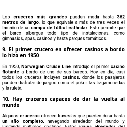
Los
cruceros más grandes
pueden medir hasta
362
metros de largo
, lo que equivale a más de tres veces el
tamaño de un
campo de fútbol estándar
. Esto permite que
el barco albergue todo tipo de instalaciones, como
gimnasios, spas, casinos y hasta parques temáticos.
9. El primer crucero en ofrecer casinos a bordo
lo hizo en 1950
En 1950,
Norwegian Cruise Line
introdujo el primer
casino
flotante
a bordo de uno de sus barcos. Hoy en día, casi
todos los cruceros incluyen
casinos
, donde los pasajeros
pueden disfrutar de juegos como el póker, las tragamonedas
y la ruleta.
10. Hay cruceros capaces de dar la vuelta al
mundo
Algunos
cruceros
ofrecen travesías que pueden durar hasta
un año completo
, navegando alrededor del mundo y
visitando múltiples destinos. Estos
viajes alrededor del