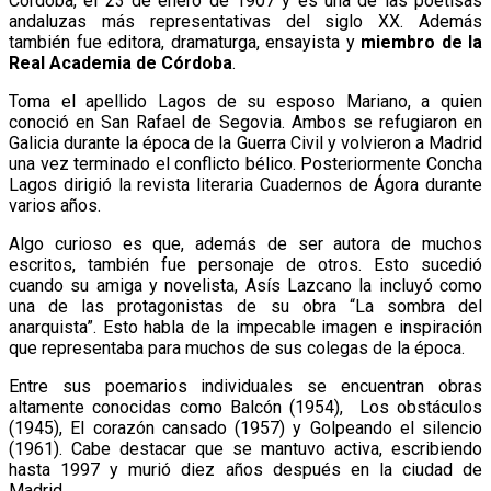
Córdoba, el 23 de enero de 1907 y es una de las poetisas
andaluzas más representativas del siglo XX. Además
también fue editora, dramaturga, ensayista y
miembro de la
Real Academia de Córdoba
.
Toma el apellido Lagos de su esposo Mariano, a quien
conoció en San Rafael de Segovia. Ambos se refugiaron en
Galicia durante la época de la Guerra Civil y volvieron a Madrid
una vez terminado el conflicto bélico. Posteriormente Concha
Lagos dirigió la revista literaria Cuadernos de Ágora durante
varios años.
Algo curioso es que, además de ser autora de muchos
escritos, también fue personaje de otros. Esto sucedió
cuando su amiga y novelista, Asís Lazcano la incluyó como
una de las protagonistas de su obra “La sombra del
anarquista”. Esto habla de la impecable imagen e inspiración
que representaba para muchos de sus colegas de la época.
Entre sus poemarios individuales se encuentran obras
altamente conocidas como Balcón (1954), Los obstáculos
(1945), El corazón cansado (1957) y Golpeando el silencio
(1961). Cabe destacar que se mantuvo activa, escribiendo
hasta 1997 y murió diez años después en la ciudad de
Madrid.