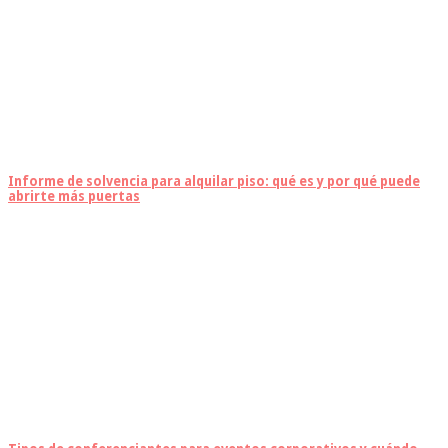
Informe de solvencia para alquilar piso: qué es y por qué puede
abrirte más puertas