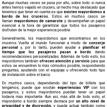
Aunque muchas veces se pasa por alto, sobre todo si nunca
antes hemos viajado en crucero, un hecho muy destacado que
tenemos que tener en cuenta es que
existen mayordomos a
bordo de los cruceros.
Estos en muchos casos se
llaman
mayordomos de camarote
y desempeñan un papel
esencial a la hora de garantizar que todos los pasajeros
disfruten de la mejor experiencia posible.
Generalmente, los mayordomos que encontramos en los
cruceros Vuelta al mundo funcionan a modo de
conserje
personal
y, por lo tanto, pueden ayudar a
planificar el
tiempo que los pasajeros pasan a bordo
dando
recomendaciones personalizadas. Además de todo esto, los
mayordomos también
ofrecen atención y servicio
para que
estos se encuentren lo más cómodos posible, respondiendo
preguntas, ayudando con el equipaje u ofreciendo todo tipo
de instalación sobre el barco.
En muchos casos, dependiendo del tipo de billete que
tengamos, puede que existan
experiencias VIP
con los
pasajeros, y estos mayordomos puedan tener un papel
todavía más importante. Aun así, más allá de todo esto, el
mayordomo a bordo siempre destaca por
un alto nivel de
privacidad y de discreción,
y puede actuar también como