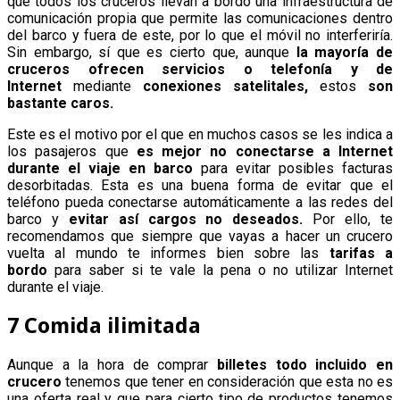
que todos los cruceros llevan a bordo una infraestructura de
comunicación propia que permite las comunicaciones dentro
del barco y fuera de este, por lo que el móvil no interferiría.
Sin embargo, sí que es cierto que, aunque
la mayoría de
cruceros ofrecen servicios o telefonía y de
Internet
mediante
conexiones satelitales,
estos
son
bastante caros.
Este es el motivo por el que en muchos casos se les indica a
los pasajeros que
es mejor no conectarse a Internet
durante el viaje en barco
para evitar posibles facturas
desorbitadas. Esta es una buena forma de evitar que el
teléfono pueda conectarse automáticamente a las redes del
barco y
evitar así cargos no deseados.
Por ello, te
recomendamos que siempre que vayas a hacer un crucero
vuelta al mundo te informes bien sobre las
tarifas a
bordo
para saber si te vale la pena o no utilizar Internet
durante el viaje.
7 Comida ilimitada
Aunque a la hora de comprar
billetes todo incluido en
crucero
tenemos que tener en consideración que esta no es
una oferta real y que para cierto tipo de productos tenemos