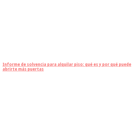
Informe de solvencia para alquilar piso: qué es y por qué puede
abrirte más puertas