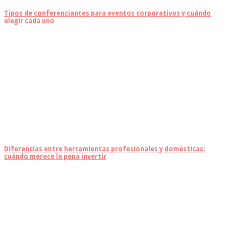
Tipos de conferenciantes para eventos corporativos y cuándo
elegir cada uno
Diferencias entre herramientas profesionales y domésticas:
cuándo merece la pena invertir