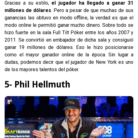
Gracias a su estilo,
el jugador ha llegado a ganar 31
millones de dólares
. Pero a pesar de que muchas de sus
ganancias las obtuvo en modo offline, la verdad es que el
modo online le permitió ganar mucho dinero. Sobre todo se
hizo fuerte en la sala Full Tilt Póker entre los años 2007 y
2011. Se convirtió en embajador de dicha sala y consiguió
ganar 19 millones de dólares. Eso le hizo posicionarse
como el mayor ganador online de la época. Sin lugar a
dudas, podemos decir que el jugador de New York es uno
de los mayores talentos del póker.
5- Phil Hellmuth