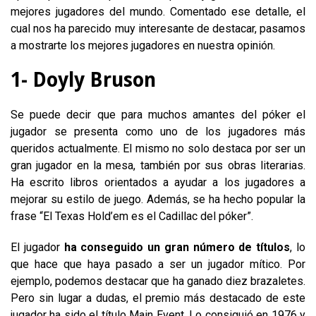
mejores jugadores del mundo. Comentado ese detalle, el
cual nos ha parecido muy interesante de destacar, pasamos
a mostrarte los mejores jugadores en nuestra opinión.
1- Doyly Bruson
Se puede decir que para muchos amantes del póker el
jugador se presenta como uno de los jugadores más
queridos actualmente. El mismo no solo destaca por ser un
gran jugador en la mesa, también por sus obras literarias.
Ha escrito libros orientados a ayudar a los jugadores a
mejorar su estilo de juego. Además, se ha hecho popular la
frase “El Texas Hold’em es el Cadillac del póker”.
El jugador
ha conseguido un gran número de títulos
, lo
que hace que haya pasado a ser un jugador mítico. Por
ejemplo, podemos destacar que ha ganado diez brazaletes.
Pero sin lugar a dudas, el premio más destacado de este
jugador ha sido el título Main Event. Lo consiguió en 1976 y