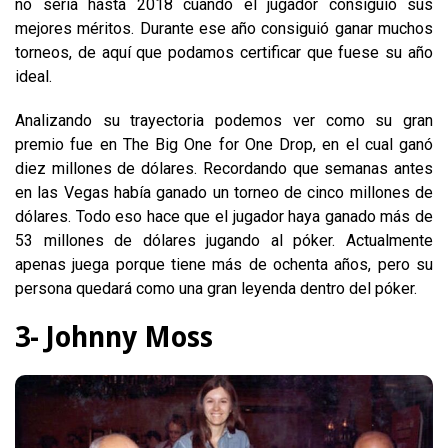
no sería hasta 2018 cuando el jugador consiguió sus
mejores méritos. Durante ese año consiguió ganar muchos
torneos, de aquí que podamos certificar que fuese su año
ideal.
Analizando su trayectoria podemos ver como su gran
premio fue en The Big One for One Drop, en el cual ganó
diez millones de dólares. Recordando que semanas antes
en las Vegas había ganado un torneo de cinco millones de
dólares. Todo eso hace que el jugador haya ganado más de
53 millones de dólares jugando al póker. Actualmente
apenas juega porque tiene más de ochenta años, pero su
persona quedará como una gran leyenda dentro del póker.
3- Johnny Moss