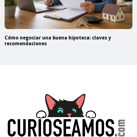
Cómo negociar una buena hipoteca: claves y
recomendaciones