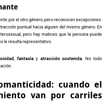
nante
ente por el otro género, pero reconocen excepciones:
 atracción puntual hacia alguien del mismo género. En
heterosexual, pero hay matices que la persona puede
o le resulta representativo.
iosidad
,
fantasía
y
atracción sostenida
. No todo
tación.
omanticidad: cuando el
iento van por carriles