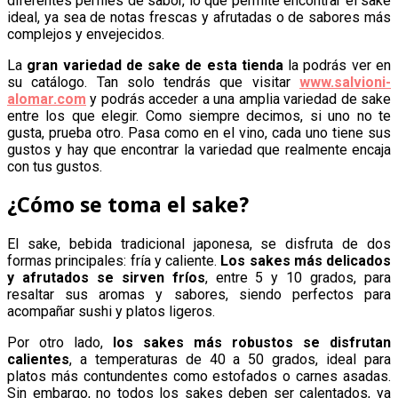
diferentes perfiles de sabor, lo que permite encontrar el sake
ideal, ya sea de notas frescas y afrutadas o de sabores más
complejos y envejecidos.
La
gran variedad de sake de esta tienda
la podrás ver en
su catálogo. Tan solo tendrás que visitar
www.salvioni-
alomar.com
y podrás acceder a una amplia variedad de sake
entre los que elegir. Como siempre decimos, si uno no te
gusta, prueba otro. Pasa como en el vino, cada uno tiene sus
gustos y hay que encontrar la variedad que realmente encaja
con tus gustos.
¿Cómo se toma el sake?
El sake, bebida tradicional japonesa, se disfruta de dos
formas principales: fría y caliente.
Los sakes más delicados
y afrutados se sirven fríos
, entre 5 y 10 grados, para
resaltar sus aromas y sabores, siendo perfectos para
acompañar sushi y platos ligeros.
Por otro lado,
los sakes más robustos se disfrutan
calientes
, a temperaturas de 40 a 50 grados, ideal para
platos más contundentes como estofados o carnes asadas.
Sin embargo, no todos los sakes deben ser calentados, ya