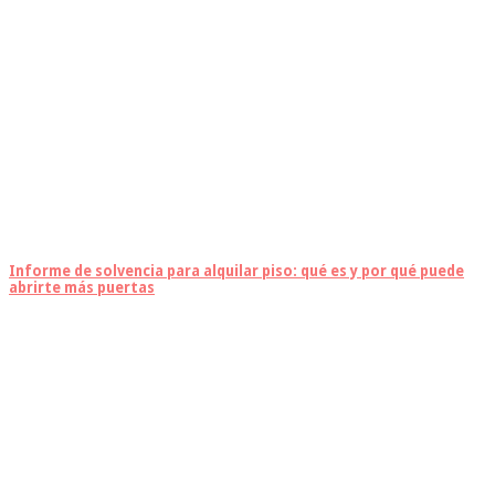
Informe de solvencia para alquilar piso: qué es y por qué puede
abrirte más puertas