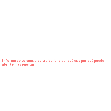
Informe de solvencia para alquilar piso: qué es y por qué puede
abrirte más puertas