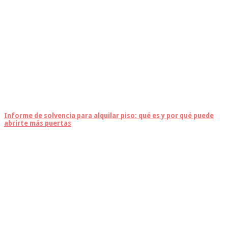
Informe de solvencia para alquilar piso: qué es y por qué puede
abrirte más puertas