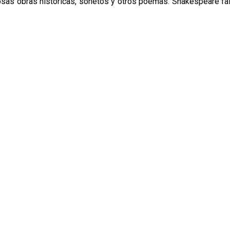
sas obras históricas, sonetos y otros poemas. Shakespeare fall