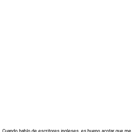
Cuando hablo de escritores ingleses, es bueno acotar que me r