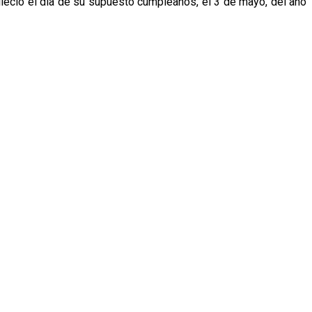
eció el día de su supuesto cumpleaños, el 3 de mayo, del año