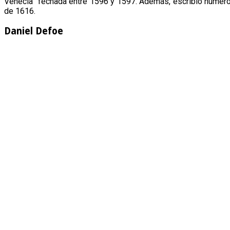
Venecia” fechada entre 1596 y 1597. Además, escribió numero
de 1616.
Daniel Defoe