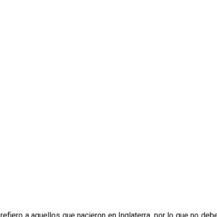
efiero a aquellos que nacieron en Inglaterra, por lo que no de