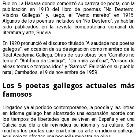
Fue en La Habana donde comenzó su carrera de poeta, con la
publicación en 1913 del libro de poemas “No Desterro.
Visións Gallegas” y, luego, el “Vento mareiro” en 1915.
Algunos de los poemas incluidos en “No Desterro”, ya habían
sido publicados en la revista compostelana semanal de
literatura y arte, Suevia.
En 1920 pronunció el discurso titulado “A saudade nos poetas
galegos”, en ocasión de su designación como miembro de la
Real Academia Gallega. Otras de sus obras son “Camiños no
tempo”, “Antífona da Cantiga”, “Da miña zanfona”, “Versos de
alleas terras e tempos idos” y “Samos”. Falleció en su pueblo
natal, Cambados, el 9 de noviembre de 1959.
Los 5 poetas gallegos actuales más
famosos
Llegados ya al período contemporáneo, la poesía y las letras
en idioma gallego han alcanzado una expansión acorde con
los tiempos de libertades que se viven en España y en una
Galicia que día a día reivindica su idioma y su cultura. Son
muchos los poetas que enarbolan su arte en idioma gallego,
aquí solo te ofrezco una pequeña muestra de ellos.