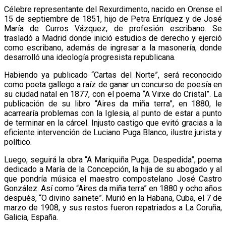
Célebre representante del Rexurdimento, nacido en Orense el
15 de septiembre de 1851, hijo de Petra Enríquez y de José
María de Curros Vázquez, de profesión escribano. Se
trasladó a Madrid donde inició estudios de derecho y ejerció
como escribano, además de ingresar a la masonería, donde
desarrolló una ideología progresista republicana.
Habiendo ya publicado “Cartas del Norte”, será reconocido
como poeta gallego a raíz de ganar un concurso de poesía en
su ciudad natal en 1877, con el poema “A Virxe do Cristal”. La
publicación de su libro “Aires da miña terra”, en 1880, le
acarrearía problemas con la Iglesia, al punto de estar a punto
de terminar en la cárcel. Injusto castigo que evitó gracias a la
eficiente intervención de Luciano Puga Blanco, ilustre jurista y
político.
Luego, seguirá la obra “A Mariquiña Puga. Despedida”, poema
dedicado a María de la Concepción, la hija de su abogado y al
que pondría música el maestro compostelano José Castro
González. Así como “Aires da miña terra” en 1880 y ocho años
después, “O divino sainete”. Murió en la Habana, Cuba, el 7 de
marzo de 1908, y sus restos fueron repatriados a La Coruña,
Galicia, España.