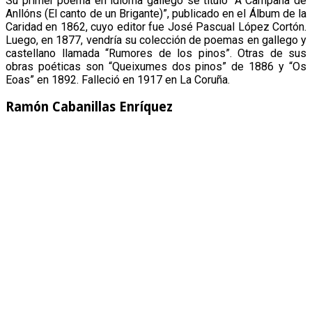
Su primer poema en idioma gallego se tituló “A Campana de
Anllóns (El canto de un Brigante)”, publicado en el Álbum de la
Caridad en 1862, cuyo editor fue José Pascual López Cortón.
Luego, en 1877, vendría su colección de poemas en gallego y
castellano llamada “Rumores de los pinos”. Otras de sus
obras poéticas son “Queixumes dos pinos” de 1886 y “Os
Eoas” en 1892. Falleció en 1917 en La Coruña.
Ramón Cabanillas Enríquez